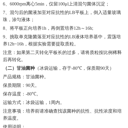
6
、
6000rpm
离心
5min
，仅留
100μl
上清混匀菌体沉淀；
7
、混匀后的菌液加至对应抗性的
LB
平板上，倒入适量玻璃
珠，涂匀液体；
8
、将平板正向培养
1h
，再倒置培养
12h
～
16h;
9
、挑取单克隆菌落至对应抗性的
LB
液体培养基中，震荡培
养
12h~16h
，根据实验需要提取质粒。
注意：如果第二天转化平板长的过多，请将质粒按比例稀释
后再转化。
（二）甘油菌种
（冰袋运输，存于
-80℃
，保质期
90
天）
产品规格：甘油菌种。
保质期限：
90
天。
保存温度：
-80℃
。
运输方式：冰袋运输，
1
周内。
注意事项：培养前请准确查找该菌种的抗性、抗性浓度和培
养温度。
使用说明：