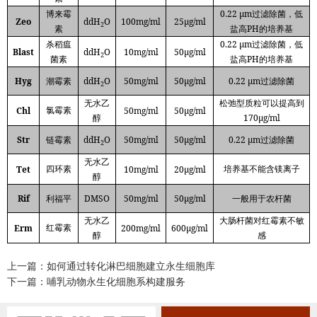
0.22 µm
博来霉
过滤除菌，低
Zeo
ddH
O
100mg/ml
25μg/ml
2
PH
素
盐高
的培养基
0.22 µm
杀稻瘟
过滤除菌，低
Blast
ddH
O
10mg/ml
50μg/ml
2
PH
菌素
盐高
的培养基
Hyg
ddH
O
50mg/ml
50μg/ml
0.22 µm
潮霉素
过滤除菌
2
无水乙
松弛型质粒可以提高到
Chl
50mg/ml
50μg/ml
氯霉素
170μg/ml
醇
Str
ddH
O
50mg/ml
50μg/ml
0.22 µm
链霉素
过滤除菌
2
无水乙
Tet
10mg/ml
20μg/ml
四环素
培养基不能含镁离子
醇
Rif
DMSO
50mg/ml
50μg/ml
利福平
一般用于农杆菌
无水乙
大肠杆菌对红霉素不敏
Erm
200mg/ml
600μg/ml
红霉素
醇
感
上一篇：如何通过转化淋巴细胞建立永生细胞库
下一篇：哺乳动物永生化细胞系构建服务