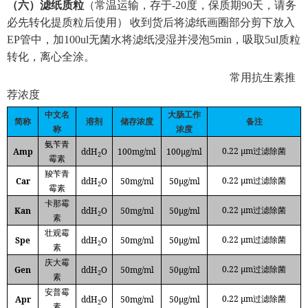
（六）
滤纸质粒
（常温运输，存于
-20
度，保质期
90
天，请务
必先转化提质粒后使用）
收到货后将滤纸画圈部分剪下放入
EP
管中，加
100ul
无菌水将滤纸浸湿并浸泡
5min
，吸取
5ul
质粒
转化，离心全涂。
常用抗生素推
荐浓度
中文名
大肠工作
简称
溶剂
储存浓度
备注
称
浓度
氨苄青
0.22 µm
Amp
ddH
O
100mg/ml
100μg/ml
过滤除菌
2
霉素
羧苄青
0.22 µm
Car
ddH
O
50mg/ml
50μg/ml
过滤除菌
2
霉素
卡那霉
0.22 µm
Kan
ddH
O
50mg/ml
50μg/ml
过滤除菌
2
素
壮观霉
0.22 µm
Spe
ddH
O
50mg/ml
50μg/ml
过滤除菌
2
素
庆大霉
0.22 µm
Gen
ddH
O
50mg/ml
50μg/ml
过滤除菌
2
素
安普霉
0.22 µm
Apr
ddH
O
50mg/ml
50μg/ml
过滤除菌
2
素