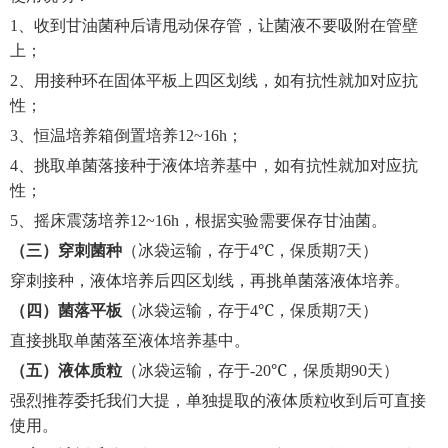
1
、收到甘油菌种后请甩动保存管，让菌液不要吸附在管壁
上；
2
、用接种环在固体平板上四区划线，如有抗性就加对应抗
性；
3
、恒温培养箱倒置培养
12~16h
；
4
、挑取单菌落接种于液体培养基中，如有抗性就加对应抗
性；
5
、摇床震荡培养
12~16h
，根据实验需要保存甘油菌。
（三）穿刺菌种
（冰袋运输，存于
4℃
，保质期
7
天）
穿刺接种，液体培养后四区划线，再挑单菌落液体培养。
（四）菌落平板
（冰袋运输，存于
4℃
，保质期
7
天）
直接挑取单菌落至液体培养基中。
（五）液体质粒
（冰袋运输，存于
-20℃
，保质期
90
天）
强烈推荐委托我们大提，单独提取的液体质粒收到后可直接
使用。