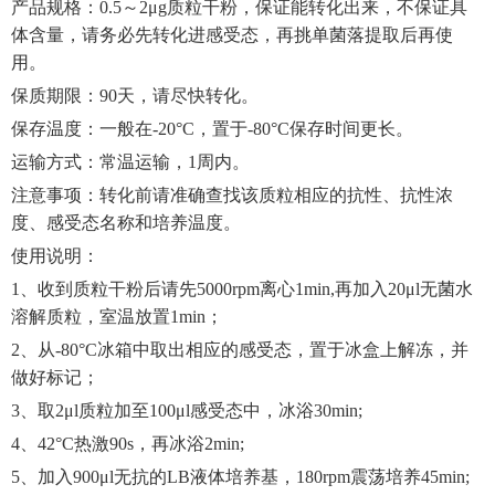
产品规格：
0.5
～
2μg
质粒干粉，保证能转化出来，不保证具
体含量，请务必先转化进感受态，再挑单菌落提取后再使
用。
保质期限：
90
天，请尽快转化。
保存温度：一般在
-20°C
，置于
-80°C
保存时间更长。
运输方式：常温运输，
1
周内。
注意事项：转化前请准确查找该质粒相应的抗性、抗性浓
度、感受态名称和培养温度。
使用说明：
1
、收到质粒干粉后请先
5000rpm
离心
1min,
再加入
20μl
无菌水
溶解质粒，室温放置
1min
；
2
、从
-80°C
冰箱中取出相应的感受态，置于冰盒上解冻，并
做好标记；
3
、取
2μl
质粒加至
100μl
感受态中，冰浴
30min;
4
、
42°C
热激
90s
，再冰浴
2min;
5
、加入
900μl
无抗的
LB
液体培养基，
180rpm
震荡培养
45min;